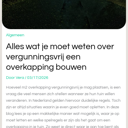
Algemeen
Alles wat je moet weten over
vergunningsvrij een
overkapping bouwen
Door
Vera
/
03/17/2026
Hoeveel m2 overkapping vergunningsvrij je mag plaatsen, is een
vraag die veel mensen zich stellen wanneer ze hun tuin willen
veranderen. In Nederland gelden hiervoor duidelijke regels. Toch
zijn er altijd situaties waarin je even goed moet opletten. In deze
blog lees je op een makkelijke manier wat mogelijk is, waar je op
moet letten en welke spelregels er zijn als het gaat om een
overkapping in je tuin. Zo weet je direct waar je aan toe bent als