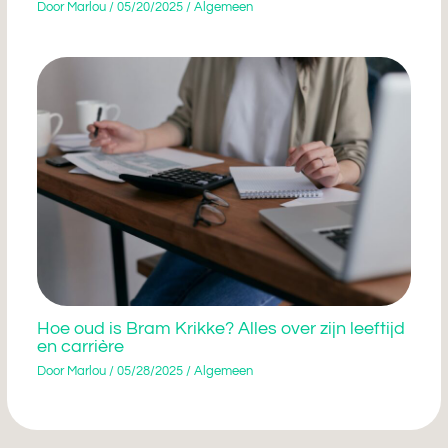
Door
Marlou
/
05/20/2025
/
Algemeen
Hoe oud is Bram Krikke? Alles over zijn leeftijd
en carrière
Door
Marlou
/
05/28/2025
/
Algemeen