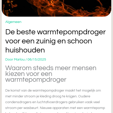
Algemeen
De beste warmtepompdroger
voor een zuinig en schoon
huishouden
Door
Marlou
/
06/15/2025
Waarom steeds meer mensen
kiezen voor een
warmtepompdroger
De komst van de warmtepompdroger maakt het mogelijk om
met minder stroom je kleding droog te krijgen. Oudere
condensdrogers en luchtafvoerdrogers gebruiken vaak veel
stroom per wasbeurt. Nieuwe apparaten met een warmtepomp