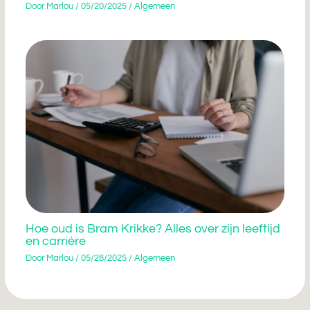
Door
Marlou
/
05/20/2025
/
Algemeen
Hoe oud is Bram Krikke? Alles over zijn leeftijd
en carrière
Door
Marlou
/
05/28/2025
/
Algemeen