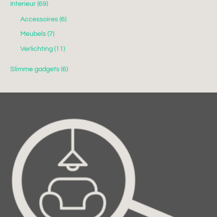
Interieur
(69)
Accessoires
(6)
Meubels
(7)
Verlichting
(11)
Slimme gadgets
(6)