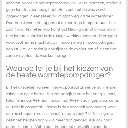
schelen. Verder is het apparaat makkelijker te plaatsen, omdat je
geen luchtafvoer nodig hebt. Het vocht uit de was wordt
opgevangen in een reservoir of gaat weg via de waterafvoer.
Daarnaast werkt het apparaat op een lage temperatuur; dit is
zacht voor textiel en voorkomt dat kleding krimpt of vaal wordt.
Een laatste voordeel is de rustige werking. Waar oude drogers
vaak veel herrie maakten, zijn moderne warmtepompdrogers
een stuk stiller, zodat je ook tijdens de avonduren of in een flat
zonder overlast de was kunt drogen.
Waarop let je bij het kiezen van
de beste warmtepompdroger?
Bij het uitzoeken van een nieuw apparaat zijn er verschillende
zaken om op te letten. Ten eerste kijk je naar het energielabel,
liefst minimaal
A++
. Een model met
A+++
is zuiniger, maar soms
duurder in aanschaf. Daarna is de capaciteit van belang. Voor
een huishouden met z’n tweeën kies je vaak 7 of 8 kilo, grote
gezinnen hebben aan 9 kilo meer dan genoeg. Kijk ook naar
gebruiksgemak. Wil je een droger met een zelfreinigende