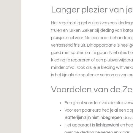
Langer plezier van je
Het regelmatig gebruiken van een kledingon
truien en jurken. Zeker bij kleding van ka
pluisjes snel voor. Na een paar behandelin
verrassend fris uit. Dit apparaatje is hee
goed met spullen om te gaan. Niet alles ho
kleding te repareren of een pluisverwijdera
minder afval. Ook als je je kleding wilt ve
is het fijn als de spullen er schoon en verzor
Voordelen van de Ze
Een groot voordeel van de pluisver
Voor een paar euro heb je al een app
Batterijen zijn niet inbegrepen
, dus
Het apparaat is
lichtgewicht
en hee
over de kleding bewegen en klaar.