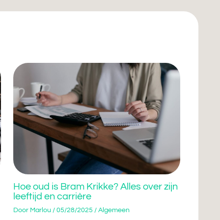
Hoe oud is Bram Krikke? Alles over zijn
leeftijd en carrière
Door
Marlou
/
05/28/2025
/
Algemeen