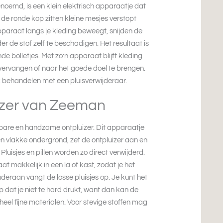
noemd, is een klein elektrisch apparaatje dat
 de ronde kop zitten kleine mesjes verstopt
pparaat langs je kleding beweegt, snijden de
er de stof zelf te beschadigen. Het resultaat is
e bolletjes. Met zo’n apparaat blijft kleding
e vervangen of naar het goede doel te brengen.
 behandelen met een pluisverwijderaar.
izer van Zeeman
lbare en handzame ontpluizer. Dit apparaatje
een vlakke ondergrond, zet de ontpluizer aan en
Pluisjes en pillen worden zo direct verwijderd.
t makkelijk in een la of kast, zodat je het
nderaan vangt de losse pluisjes op. Je kunt het
p dat je niet te hard drukt, want dan kan de
heel fijne materialen. Voor stevige stoffen mag