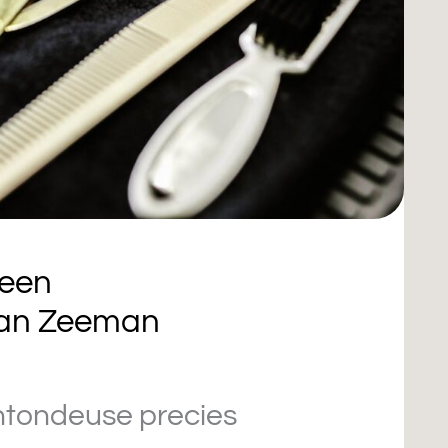
 een
van Zeeman
ntondeuse precies