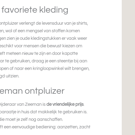
 favoriete kleding
tpluizer verlengt de levensduur van je shirts,
toen, wol of een mengsel van stoffen komen
gen zien je oude kledingstukken er vaak weer
l geschikt voor mensen die bewust kiezen om
eft meteen nieuw te zijn en door kapotte
ar te gebruiken, draag je een steentje bij aan
rkopen of naar een kringloopwinkel wilt brengen,
gd uitzien.
eman ontpluizer
wijderaar van Zeeman is
de vriendelijke prijs
.
araatje in huis dat makkelijk te gebruiken is.
 die moet je zelf nog aanschaffen.
ft een eenvoudige bediening: aanzetten, zacht