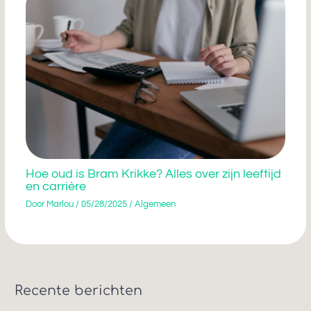
Hoe oud is Bram Krikke? Alles over zijn leeftijd
en carrière
Door
Marlou
/
05/28/2025
/
Algemeen
Recente berichten