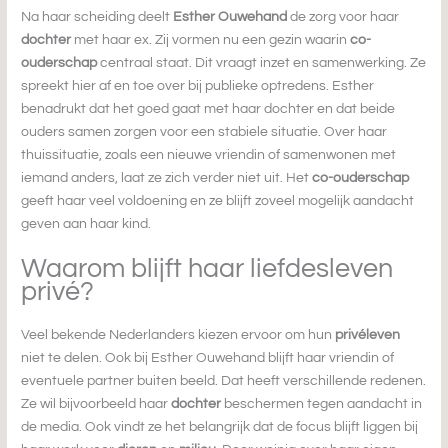
Na haar scheiding deelt
Esther Ouwehand
de zorg voor haar
dochter
met haar ex. Zij vormen nu een gezin waarin
co-
ouderschap
centraal staat. Dit vraagt inzet en samenwerking. Ze
spreekt hier af en toe over bij publieke optredens. Esther
benadrukt dat het goed gaat met haar dochter en dat beide
ouders samen zorgen voor een stabiele situatie. Over haar
thuissituatie, zoals een nieuwe vriendin of samenwonen met
iemand anders, laat ze zich verder niet uit. Het
co-ouderschap
geeft haar veel voldoening en ze blijft zoveel mogelijk aandacht
geven aan haar kind.
Waarom blijft haar liefdesleven
privé?
Veel bekende Nederlanders kiezen ervoor om hun
privéleven
niet te delen. Ook bij Esther Ouwehand blijft haar vriendin of
eventuele partner buiten beeld. Dat heeft verschillende redenen.
Ze wil bijvoorbeeld haar
dochter
beschermen tegen aandacht in
de media. Ook vindt ze het belangrijk dat de focus blijft liggen bij