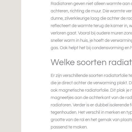
Radiatoren geven niet alleen warmte aan 
achteren, richting de muur. Die warmte verd
dunne, zilverkleurige laag die achter de r
reflecteert de warmte terug de kamer in,
verloren gaat. Vooral bij oudere muren zonde
sneller warm in huis, je hoeft de verwarmi
gas. Ook helpt het bij condensvorming en h
Welke soorten radiato
Er zijn verschillende soorten radiatorfolie 
die je direct achter de verwarming plakt. De
ook magnetische radiatorfolie. Dit plak je 
magneetjes aan de achterkant van de radia
radiatoren. Verder is er dubbel isolerende
tegenhouden. Het verschil in merken en type
grootte van de rol en het gemak van plaa
passend te maken.