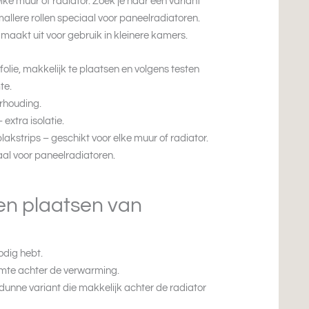
lke muur of radiator. Zoek je naar een variant
allere rollen speciaal voor paneelradiatoren.
t maakt uit voor gebruik in kleinere kamers.
olie, makkelijk te plaatsen en volgens testen
te.
erhouding.
 extra isolatie.
lakstrips – geschikt voor elke muur of radiator.
aal voor paneelradiatoren.
 en plaatsen van
odig hebt.
uimte achter de verwarming.
dunne variant die makkelijk achter de radiator