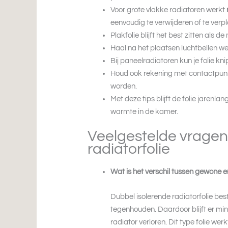
Voor grote vlakke radiatoren werkt
eenvoudig te verwijderen of te verp
Plakfolie blijft het best zitten als d
Haal na het plaatsen luchtbellen w
Bij paneelradiatoren kun je folie kni
Houd ook rekening met contactpunt
worden.
Met deze tips blijft de folie jarenla
warmte in de kamer.
Veelgestelde vragen
radiatorfolie
Wat is het verschil tussen gewone e
Dubbel isolerende radiatorfolie be
tegenhouden. Daardoor blijft er m
radiator verloren. Dit type folie we