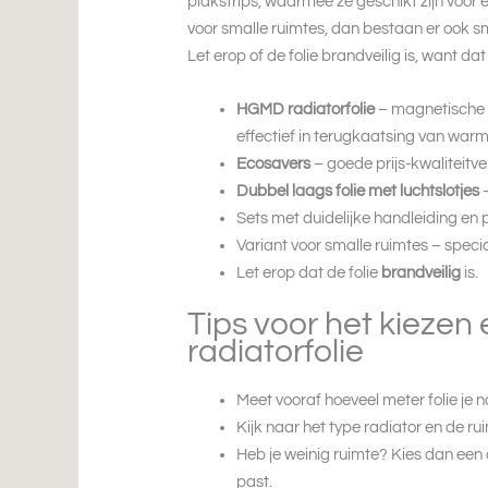
plakstrips, waarmee ze geschikt zijn voor e
voor smalle ruimtes, dan bestaan er ook sm
Let erop of de folie brandveilig is, want da
HGMD radiatorfolie
– magnetische f
effectief in terugkaatsing van warm
Ecosavers
– goede prijs-kwaliteitv
Dubbel laags folie met luchtslotjes
–
Sets met duidelijke handleiding en p
Variant voor smalle ruimtes – speci
Let erop dat de folie
brandveilig
is.
Tips voor het kiezen
radiatorfolie
Meet vooraf hoeveel meter folie je n
Kijk naar het type radiator en de r
Heb je weinig ruimte? Kies dan een 
past.