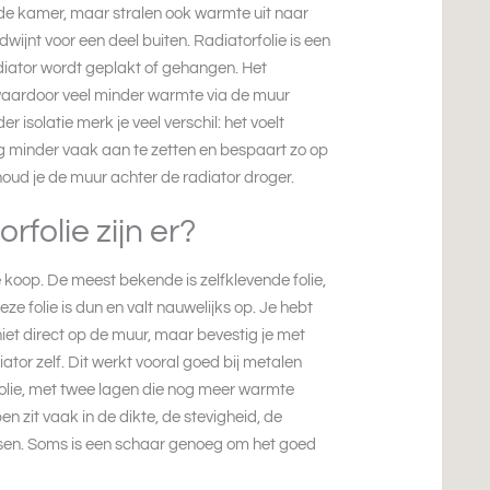
de kamer, maar stralen ook warmte uit naar
wijnt voor een deel buiten. Radiatorfolie is een
adiator wordt geplakt of gehangen. Het
 waardoor veel minder warmte via de muur
r isolatie merk je veel verschil: het voelt
ng minder vaak aan te zetten en bespaart zo op
oud je de muur achter de radiator droger.
rfolie zijn er?
te koop. De meest bekende is zelfklevende folie,
ze folie is dun en valt nauwelijks op. Je hebt
niet direct op de muur, maar bevestig je met
tor zelf. Dit werkt vooral goed bij metalen
 folie, met twee lagen die nog meer warmte
n zit vaak in de dikte, de stevigheid, de
tsen. Soms is een schaar genoeg om het goed