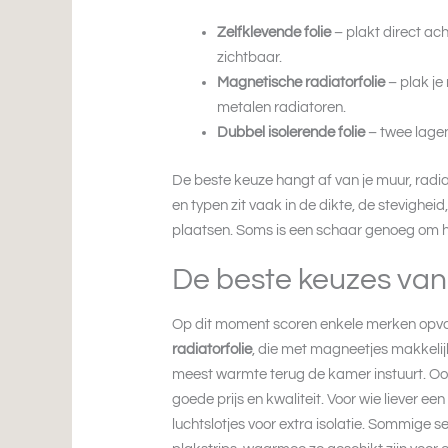
Zelfklevende folie
– plakt direct ac
zichtbaar.
Magnetische radiatorfolie
– plak je
metalen radiatoren.
Dubbel isolerende folie
– twee lagen 
De beste keuze hangt af van je muur, radia
en typen zit vaak in de dikte, de stevighei
plaatsen. Soms is een schaar genoeg om 
De beste keuzes van
Op dit moment scoren enkele merken opva
radiatorfolie
, die met magneetjes makkelijk
meest warmte terug de kamer instuurt. O
goede prijs en kwaliteit. Voor wie liever een
luchtslotjes voor extra isolatie. Sommige 