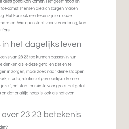
at
alles goed kan komen
. Het geeft
hoop
en
ie toekomst. Mensen die zich zorgen maken
ug. Het kan ook een teken zijn om oude
 omarmen. Wie openstaat voor verandering, kan
jfers.
in het dagelijks leven
ekenis van
23 23
toe kunnen passen in hun
te denken als je deze getallen ziet en te
hangen in zorgen, maar zoek naar kleine stappen
werk, studie, relaties of persoonlijke dromen.
 jezelf, ontstaat er ruimte voor groei. Het getal
en dat er altijd hoop is, ook als het even
 over 23 23 betekenis
ziet?