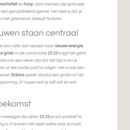
reativiteit
en
hoop
. Voor mensen die spiritueel
 een geruststellend gevoel. Het idee is dat je
n het gewone en bewust te leven.
rouwen staan centraal
 een cijfer dat verwijst naar
nieuwe energie
,
ke groei
. In de combinatie
23 23
krijgt het getal
ie kan een teken zijn dat het tijd is om je
n of een ander pad te volgen. Het is ook een
evoel.
Balans
speelt daarbij een grote rol: het
anning, of tussen wat je zelf wilt en wat
toekomst
n moedigen de cijfers
23 23
je aan positief te
tig is of je even niet weet welke stap je moet