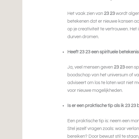
Het vaak zien van
23 23
wordt algem
betekenen dat er nieuwe kansen 
op je creativiteit te vertrouwen. Het
durven dromen.
Heeft 23 23 een spirituele betekeni
Ja, veel mensen geven
23 23
een sp
boodschap van het universum of van
adviseert om los te laten wat niet 
voor nieuwe mogelijkheden.
Is er een praktische tip als ik 23 23
Een praktische tip is: neem een m
Stel jezelf vragen zoals: waar verl
bereiken? Door bewust stil te staan