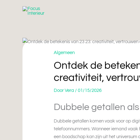
Ga
naar
de
inhoud
Algemeen
Ontdek de beteken
creativiteit, vertr
Door
Vera
/
01/15/2026
Dubbele getallen al
Dubbele getallen komen vaak voor op digit
telefoonnummers. Wanneer iemand vaak h
een boodschap kan zijn uit het universum 