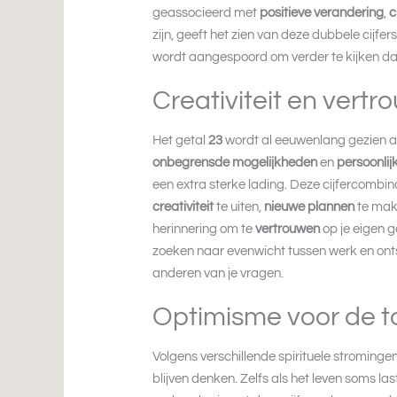
geassocieerd met
positieve verandering
,
c
zijn, geeft het zien van deze dubbele cijfers
wordt aangespoord om verder te kijken da
Creativiteit en vert
Het getal
23
wordt al eeuwenlang gezien als
onbegrensde mogelijkheden
en
persoonlij
een extra sterke lading. Deze cijfercombinat
creativiteit
te uiten,
nieuwe plannen
te make
herinnering om te
vertrouwen
op je eigen g
zoeken naar evenwicht tussen werk en ontsp
anderen van je vragen.
Optimisme voor de 
Volgens verschillende spirituele strominge
blijven denken. Zelfs als het leven soms las