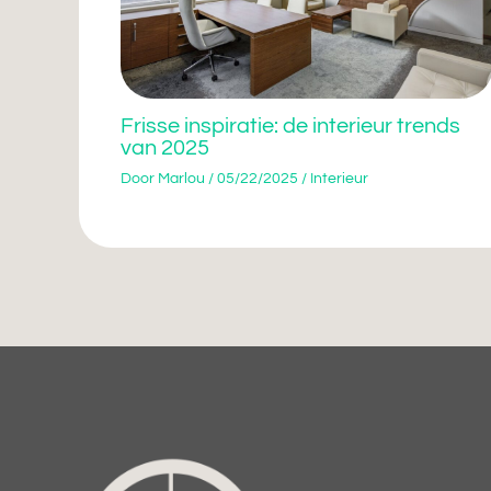
Frisse inspiratie: de interieur trends
van 2025
Door
Marlou
/
05/22/2025
/
Interieur