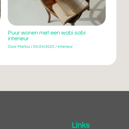
Puur wonen met een wabi sabi
interieur
Door
Marlou
/
05/24/2025
/
Interieur
Links