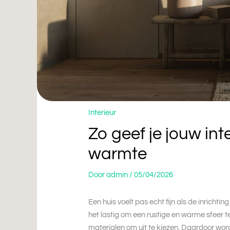
Interieur
Zo geef je jouw int
warmte
Door
admin
/
05/04/2026
Een huis voelt pas echt fijn als de inrichtin
het lastig om een rustige en warme sfeer t
materialen om uit te kiezen. Daardoor wo