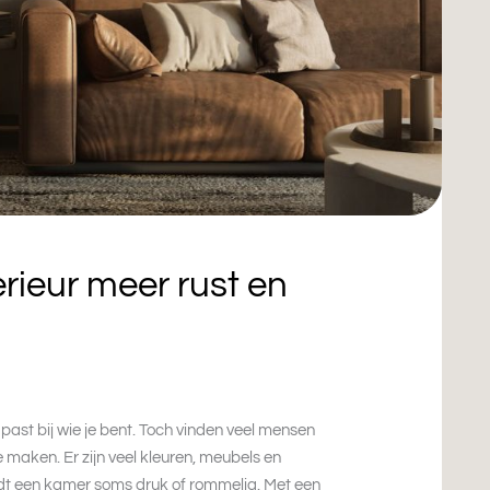
erieur meer rust en
g past bij wie je bent. Toch vinden veel mensen
e maken. Er zijn veel kleuren, meubels en
rdt een kamer soms druk of rommelig. Met een